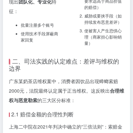
要求远高于商品价值
现出
团队化、专业化
特
的赔偿）
征：
威胁或要挟手段（如
持续发布恶意差评）
批量注册多个账号
使被害人产生恐惧心
使用技术手段屏蔽商
理（商家担心影响销
家回复
量）
二、司法实践的认定难点：差评与维权的
边界
广东某奶茶店维权案中，消费者因饮品出现蟑螂索赔
2000元，法院最终认定属于正当维权。这反映出
合理维
权与恶意勒索
的三大区分标准：
2.1 赔偿金额的合理性判断
上海二中院在2021年判决中确立的”三倍法则”：索赔金