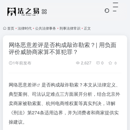
首页
•
法律时代
•
公共法律事务
•
刑事法律常识
•
正文
网络恶意差评是否构成敲诈勒索？| 用负面
评价威胁商家算不算犯罪？
1年前发布
2,627
0
0
网络恶意差评
是否构成敲诈勒索？本文从法律定义、
典型案例、司法认定难点三方面展开分析，结合北京外
卖商家被勒索案、杭州电商维权案等真实判决，详解
《刑法》第274条适用边界，并为消费者和商家提供实
操建议。