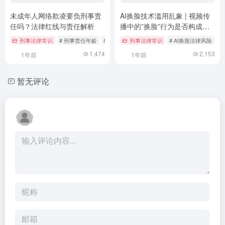
未成年人网络欺凌要负刑事责
AI换脸技术滥用乱象 | 视频传
任吗？法律红线与责任解析
播中的”换脸”行为是否构成侮
辱罪？
刑事法律常识
# 刑事责任年龄
# 未成年人保护
刑事法律常识
# 校园暴力
# AI换脸法律风险
#
1,474
2,153
1年前
1年前
暂无评论