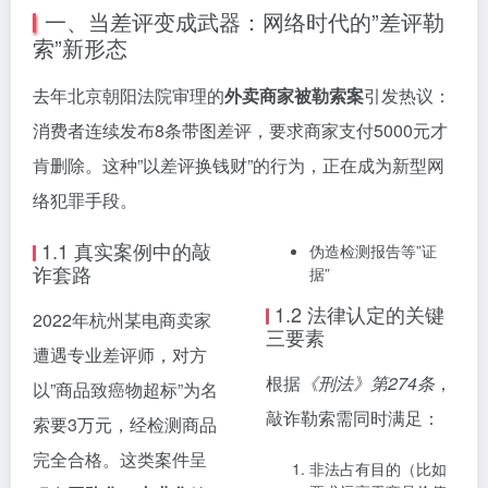
一、当差评变成武器：网络时代的”差评勒
索”新形态
去年北京朝阳法院审理的
外卖商家被勒索案
引发热议：
消费者连续发布8条带图差评，要求商家支付5000元才
肯删除。这种”以差评换钱财”的行为，正在成为新型网
络犯罪手段。
1.1 真实案例中的敲
伪造检测报告等”证
诈套路
据”
1.2 法律认定的关键
2022年杭州某电商卖家
三要素
遭遇专业差评师，对方
根据
《刑法》第274条
，
以”商品致癌物超标”为名
敲诈勒索需同时满足：
索要3万元，经检测商品
完全合格。这类案件呈
非法占有目的（比如