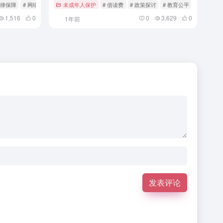
法律保障
# 网络安全
未成年人保护
# 借读费
# 政策探讨
# 教育公平
1,516
0
0
3,629
0
1年前
发表评论