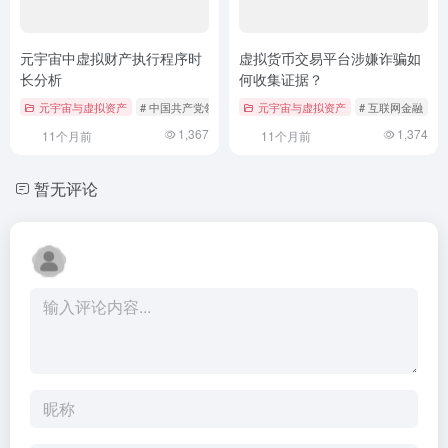
元宇宙中虚拟财产执行程序时
虚拟货币交易平台涉嫌诈骗如
长分析
何收集证据？
元宇宙与虚拟资产
# 中国共产党领导
# 元宇宙
元宇宙与虚拟资产
# 区块链
# 互联网金融
#
1,367
1,374
11个月前
11个月前
暂无评论