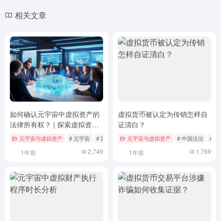
相关文章
如何确认元宇宙中虚拟资产的
虚拟货币被认定为传销怎样自
法律所有权？ | 探索虚拟资产
证清白？
确权的法律框架与实践路径
元宇宙与虚拟资产
# 元宇宙
# 区块链
# 法律所有权
元宇宙与虚拟资产
# 中国法治
# 
2,749
1,769
1年前
1年前