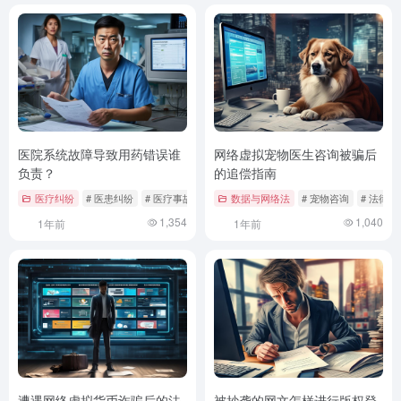
医院系统故障导致用药错误谁
网络虚拟宠物医生咨询被骗后
负责？
的追偿指南
医疗纠纷
# 医患纠纷
# 医疗事故责任
# 医疗系统安全
数据与网络法
# 宠物咨询
# 法律维
1,354
1,040
1年前
1年前
遭遇网络虚拟货币诈骗后的法
被抄袭的网文怎样进行版权登