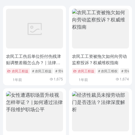
农民工工伤后单位拒付伤残津
农民工工资被拖欠如何向劳动
贴调整差额怎么办？ | 法律维
监察投诉？权威维权指南
权路径与政策建议
农民工权益
# 农民工权益
# 劳动仲裁
# 工伤保险
农民工权益
# 农民工维权
# 劳动监
1,675
1,674
1年前
1年前