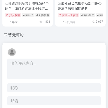
女性遭遇职场晋升歧视怎样举
经济性裁员未报劳动部门是否
证？ | 如何通过法律手段维护
违法？法律深度解析
职场公平
妇女权益
# 劳动法
# 女性权益
# 法律举证
劳动用工合规
# 劳动争议
# 劳动
1,831
2,657
1年前
12个月前
暂无评论