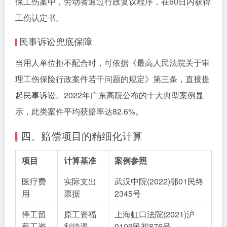
保工伤案中，劳动者通过行政复议程序，在60日内获得
工伤认定书。
民事诉讼兜底保障
当用人单位拒不配合时，可依据《最高人民法院关于审
理工伤保险行政案件若干问题的规定》第三条，直接提
起民事诉讼。2022年广东高院公布的十大典型案例显
示，此类案件平均获赔率达82.6%。
四、赔偿项目的精细化计算
项目
计算基准
案例参照
医疗费
实际支出
武汉中院(2022)鄂01民终
用
票据
2345号
停工留
原工资福
上海虹口法院(2021)沪
薪工资
利待遇
0109民初876号