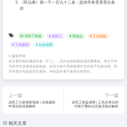
《民法典》第一千一百九十二条：提供劳务受害责任条
款
农民工权益
# 农民工
# 劳动法
# 工伤保险
# 工伤赔偿
# 社会保障
©
版权声明
本文著作权归属原作者（不二），允许自由转载但须完整署名。本文不作
为任何专业领域决策依据，任何主体引用或使用本文内容产生的法律、经
济等责任均由其自行承担，本站及作者不承担任何责任。
上一篇
下一篇
农民工欠薪维权指南 | 法律援助
农民工权益保障 | 工伤后单位拒
申请流程深度解析
付医疗费的法定救济路径解析
相关文章