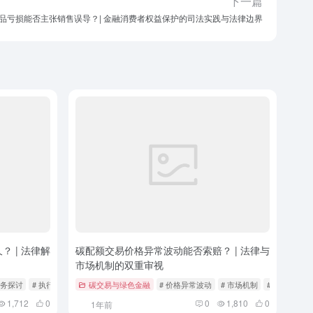
下一篇
品亏损能否主张销售误导？| 金融消费者权益保护的司法实践与法律边界
 | 法律解
碳配额交易价格异常波动能否索赔？ | 法律与
市场机制的双重审视
实务探讨
# 执行异议
碳交易与绿色金融
# 价格异常波动
# 市场机制
# 案例分析
1,712
0
0
1,810
0
1年前