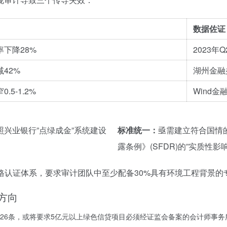
数据佐证
下降28%
2023年
42%
湖州金融
5-1.2%
Wind金
兴业银行”点绿成金”系统建设
标准统一：
亟需建立符合国情
露条例》(SFDR)的”实质性影
格认证体系，要求审计团队中至少配备30%具有环境工程背景的
方向
26条，或将要求5亿元以上绿色信贷项目必须经证监会备案的会计师事务