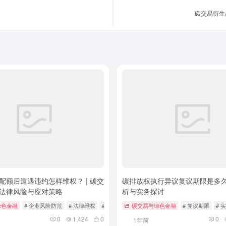
碳交易衍生
配额后遭遇违约怎样维权？ | 碳交
碳排放权执行异议复议期限是多久？
法律风险与应对策略
析与实务探讨
绿色金融
# 企业风险防范
# 法律维权
# 碳交易市场
碳交易与绿色金融
# 复议期限
# 
0
1,424
0
0
1年前