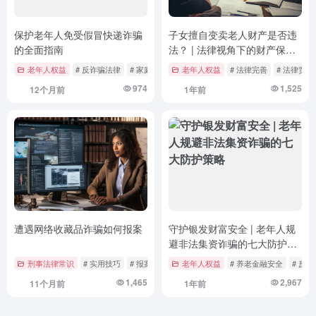
保护老年人免受假冒快递诈骗
子女擅自变卖老人财产是否违
的全面指南
法？ | 法律视角下的财产保护
与责任分析
老年人权益
# 反诈骗法律
# 家庭保护
# 快递安全
老年人权益
# 法律完善
# 法律责任
974
1,525
12个月前
1年前
遭遇网络收藏品诈骗如何报案
守护银发财富安全 | 老年人规
避非法集资诈骗的七大防护策
略
刑事法律常识
# 实用技巧
# 报案指南
# 法律维权
老年人权益
# 养老金融安全
# 反
1,465
2,967
11个月前
1年前