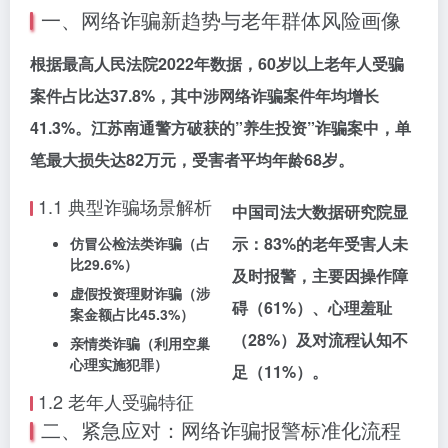
一、网络诈骗新趋势与老年群体风险画像
根据最高人民法院2022年数据，60岁以上老年人受骗
案件占比达37.8%，其中涉网络诈骗案件年均增长
41.3%。江苏南通警方破获的”养生投资”诈骗案中，单
笔最大损失达82万元，受害者平均年龄68岁。
1.1 典型诈骗场景解析
中国司法大数据研究院显
示：83%的老年受害人未
仿冒公检法类诈骗（占
比29.6%）
及时报警，主要因操作障
虚假投资理财诈骗（涉
碍（61%）、心理羞耻
案金额占比45.3%）
（28%）及对流程认知不
亲情类诈骗（利用空巢
心理实施犯罪）
足（11%）。
1.2 老年人受骗特征
二、紧急应对：网络诈骗报警标准化流程