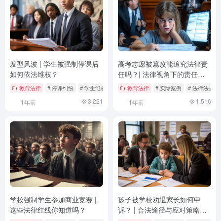
发型风波 | 学生被强制停课后
高考志愿被篡改能追究法律责
如何依法维权？
任吗？| 法律视角下的责任追
究与防范措施
教育法律
# 停课纠纷
# 学生维权
# 教育惩戒
教育法律
# 实际案例
# 法律法规
3,221
1,516
1年前
1年前
学校强制学生参加商业竞赛 |
孩子被学校劝退家长如何申
这些法律红线你知道吗？
诉？ | 合法途径与应对策略全
解析