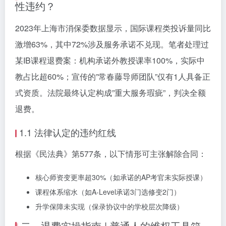
性违约？
2023年上海市消保委数据显示，国际课程类投诉量同比
激增63%，其中72%涉及服务承诺不兑现。笔者处理过
某IB课程退费案：机构承诺外教授课率100%，实际中
教占比超60%；宣传的”常春藤导师团队”仅有1人具备正
式资质。法院最终认定构成”重大服务瑕疵”，判决全额
退费。
1.1 法律认定的违约红线
根据《民法典》第577条，以下情形可主张解除合同：
核心师资变更率超30%（如承诺的AP考官未实际授课）
课程体系缩水（如A-Level承诺3门选修变2门）
升学保障未实现（保录协议中的学校层次降级）
二、退费实操指南 | 普通人的维权工具箱