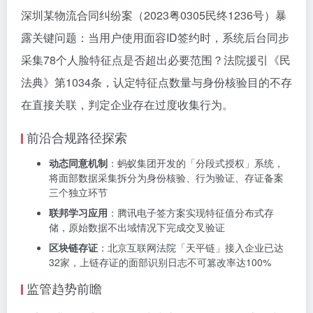
深圳某物流合同纠纷案（2023粤0305民终1236号）暴
露关键问题：当用户使用面容ID签约时，系统后台同步
采集78个人脸特征点是否超出必要范围？法院援引《民
法典》第1034条，认定特征点数量与身份核验目的不存
在直接关联，判定企业存在过度收集行为。
前沿合规路径探索
动态同意机制
：蚂蚁集团开发的「分段式授权」系统，
将面部数据采集拆分为身份核验、行为验证、存证备案
三个独立环节
联邦学习应用
：腾讯电子签方案实现特征值分布式存
储，原始数据不出域情况下完成交叉验证
区块链存证
：北京互联网法院「天平链」接入企业已达
32家，上链存证的面部识别日志不可篡改率达100%
监管趋势前瞻