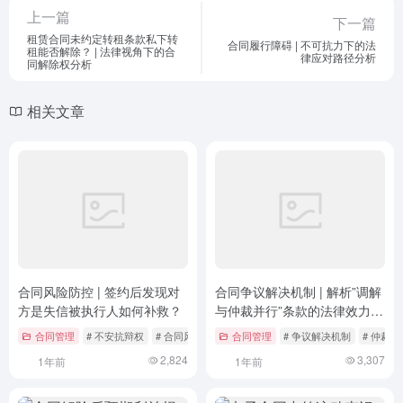
上一篇
下一篇
租赁合同未约定转租条款私下转
合同履行障碍 | 不可抗力下的法
租能否解除？ | 法律视角下的合
律应对路径分析
同解除权分析
相关文章
合同风险防控 | 签约后发现对
合同争议解决机制 | 解析”调解
方是失信被执行人如何补救？
与仲裁并行”条款的法律效力及
实务路径
合同管理
# 不安抗辩权
# 合同风险
# 失信被执行人
合同管理
# 争议解决机制
# 仲裁
2,824
3,307
1年前
1年前