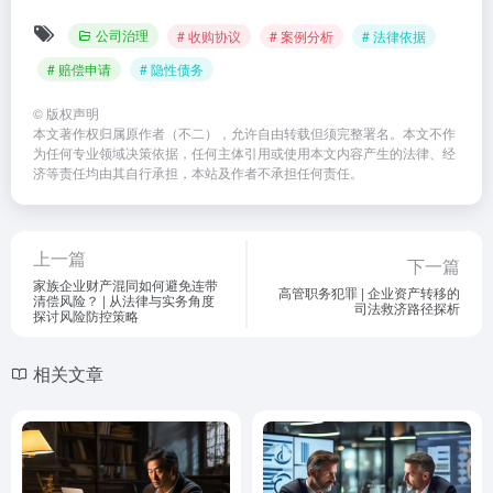
公司治理
# 收购协议
# 案例分析
# 法律依据
# 赔偿申请
# 隐性债务
©
版权声明
本文著作权归属原作者（不二），允许自由转载但须完整署名。本文不作
为任何专业领域决策依据，任何主体引用或使用本文内容产生的法律、经
济等责任均由其自行承担，本站及作者不承担任何责任。
上一篇
下一篇
家族企业财产混同如何避免连带
高管职务犯罪 | 企业资产转移的
清偿风险？ | 从法律与实务角度
司法救济路径探析
探讨风险防控策略
相关文章