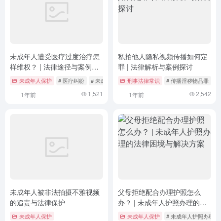
未成年人遭受医疗过度治疗怎
私拍他人隐私视频传播如何定
样维权？ | 法律途径与案例分
罪 | 法律解析与案例探讨
析
未成年人保护
# 医疗纠纷
# 未成年人权益保护
刑事法律常识
# 案例分析
# 传播淫秽物品罪
#
1,521
2,542
1年前
1年前
未成年人被非法拍摄不雅视频
父母拒绝配合办理护照怎么
的追责与法律保护
办？ | 未成年人护照办理的法
律困境与解决方案
未成年人保护
未成年人保护
# 未成年人护照办理