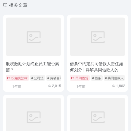
相关文章
股权激励计划终止员工能否索
借条中约定共同借款人责任如
赔？
何划分 | 详解共同借款人的法
律风险与责任分担
投融资法律
# 公司法
# 劳动合同法
# 员工索赔
民间借贷
# 借条
# 共同借款人
#
2,015
1,802
1年前
1年前