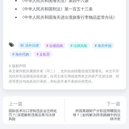
《中华人民共和国海关法》第四十六条
《中华人民共和国刑法》第一百五十三条
《中华人民共和国海关进出境旅客行李物品监管办法》
涉外法律
# 合规指南
# 法律风险
# 海关申报
# 海外代购
# 走私罪
©
版权声明
本文著作权归属原作者（不二），允许自由转载但须完整署名。本文不作
为任何专业领域决策依据，任何主体引用或使用本文内容产生的法律、经
济等责任均由其自行承担，本站及作者不承担任何责任。
上一篇
下一篇
国际技术出口管制违反会怎样处
跨国离婚财产分割适用哪国法
罚？| 深度解析违规后果与法律
律？ | 如何解决跨境婚姻中的法
风险
律冲突