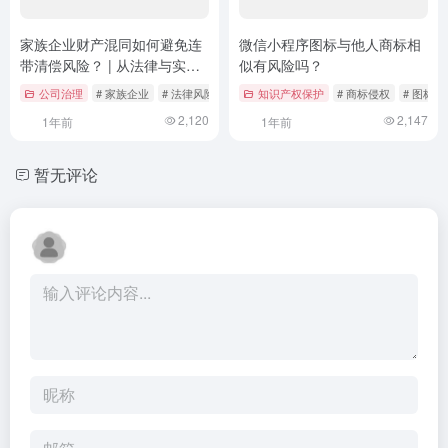
家族企业财产混同如何避免连
微信小程序图标与他人商标相
带清偿风险？ | 从法律与实务
似有风险吗？
角度探讨风险防控策略
公司治理
# 家族企业
# 法律风险
# 财产混同
知识产权保护
# 商标侵权
# 图标设
2,120
2,147
1年前
1年前
暂无评论