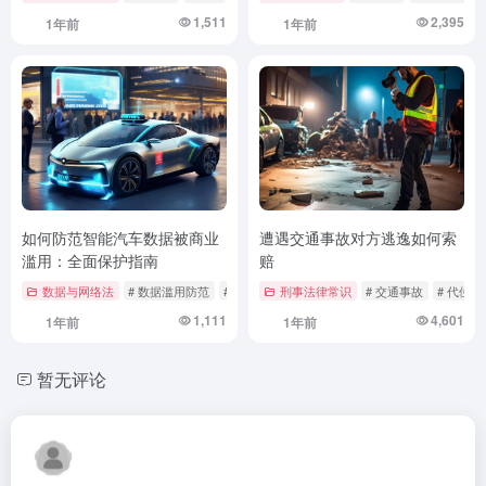
1,511
2,395
1年前
1年前
如何防范智能汽车数据被商业
遭遇交通事故对方逃逸如何索
滥用：全面保护指南
赔
数据与网络法
# 数据滥用防范
# 智能汽车数据保护
刑事法律常识
# 汽车科技
# 交通事故
# 代位追
1,111
4,601
1年前
1年前
暂无评论