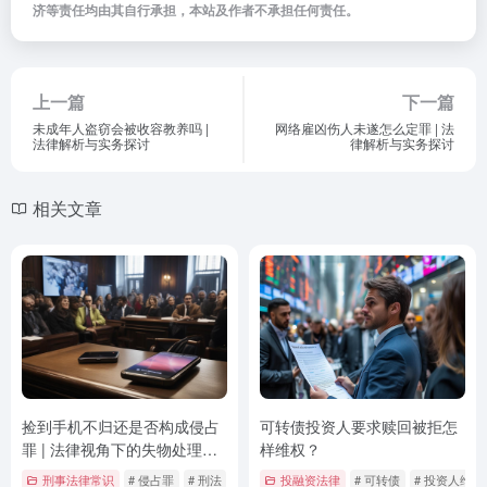
济等责任均由其自行承担，本站及作者不承担任何责任。
上一篇
下一篇
未成年人盗窃会被收容教养吗 |
网络雇凶伤人未遂怎么定罪 | 法
法律解析与实务探讨
律解析与实务探讨
相关文章
捡到手机不归还是否构成侵占
可转债投资人要求赎回被拒怎
罪 | 法律视角下的失物处理与
样维权？
责任界定
刑事法律常识
# 侵占罪
# 刑法
# 失物处理
投融资法律
# 可转债
# 投资人维权