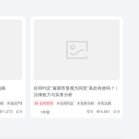
指南
合同约定”逾期答复视为同意”条款有效吗？ |
法律效力与实务分析
法律
# 知识产权保护
合同管理
# 合同约定
# 实务分析
# 民法典
1,373
0
0
4,581
0
1年前