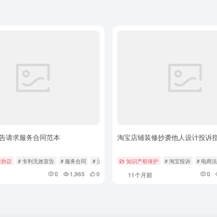
告请求服务合同范本
淘宝店铺装修抄袭他人设计投诉
类协议
# 专利无效宣告
# 服务合同
# 法律范本
知识产权保护
# 淘宝投诉
# 电商
0
1,965
0
0
11个月前