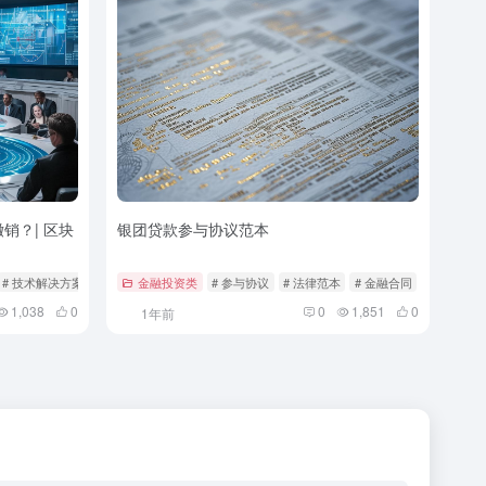
销？| 区块
银团贷款参与协议范本
# 技术解决方案
# 智能合约
金融投资类
# 参与协议
# 法律范本
# 金融合同
1,038
0
0
1,851
0
1年前