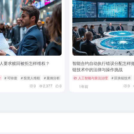
人要求赎回被拒怎样维权？
智能合约自动执行错误分配怎样撤
链技术中的法律与操作挑战
律
# 可转债
# 投资人维权
# 案例分析
人工智能与算法治理
# 区块链技术
0
2,377
0
0
1年前