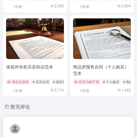
2,055
2,994
1年前
1年前
保留所有权买卖协议范本
商品房预售合同（个人购买）
范本
商品交易类
# 买卖合同
# 保留所有权买卖协议
经济与财产类
# 权利义务
# 个人购买
# 商品
2,710
1,462
1年前
1年前
暂无评论