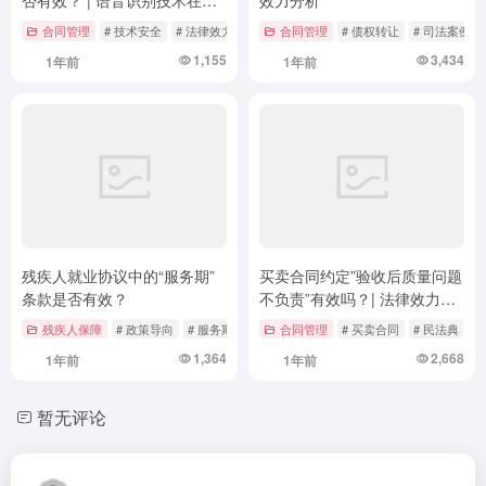
否有效？ | 语音识别技术在电
效力分析
子合同签署中的法律效力探讨
合同管理
# 技术安全
# 法律效力
# 法律法规
合同管理
# 债权转让
# 司法案例
1,155
3,434
1年前
1年前
残疾人就业协议中的“服务期”
买卖合同约定”验收后质量问题
条款是否有效？
不负责”有效吗？| 法律效力与
风险防范深度解析
残疾人保障
# 政策导向
# 服务期条款
# 案例分析
合同管理
# 买卖合同
# 民法典
#
1,364
2,668
1年前
1年前
暂无评论