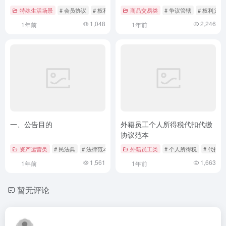
特殊生活场景
# 会员协议
# 权利义务
# 法律范本
商品交易类
# 争议管辖
# 权利义务
1,048
2,246
1年前
1年前
一、公告目的
外籍员工个人所得税代扣代缴
协议范本
资产运营类
# 民法典
# 法律范本
# 竞价公告
外籍员工类
# 个人所得税
# 代扣代
1,561
1,663
1年前
1年前
暂无评论