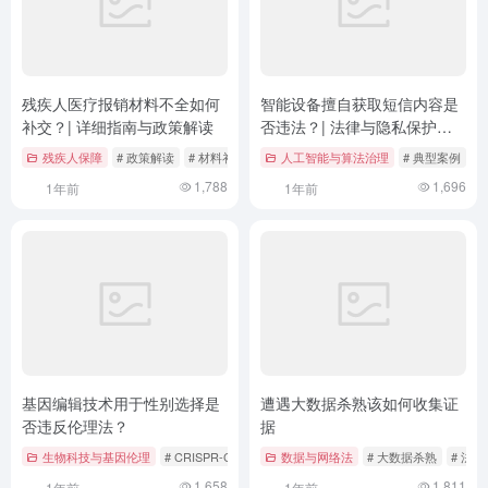
残疾人医疗报销材料不全如何
智能设备擅自获取短信内容是
补交？| 详细指南与政策解读
否违法？| 法律与隐私保护的
深度探讨
残疾人保障
# 政策解读
# 材料补交
# 案例分析
人工智能与算法治理
# 典型案例
#
1,788
1,696
1年前
1年前
基因编辑技术用于性别选择是
遭遇大数据杀熟该如何收集证
否违反伦理法？
据
生物科技与基因伦理
# CRISPR-Cas9
# 伦理法
数据与网络法
# 基因编辑技术
# 大数据杀熟
# 法
1,658
1,811
1年前
1年前