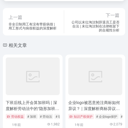
下一篇
上一篇
公司以末位淘汰制辞退员工是否
非全日制用工有没有带薪病假 |
合法 | 末位淘汰制在法律框架下
用工形式与病假权益的深度解析
的合规性分析
相关文章
下班后线上开会算加班吗 | 深
企业logo被恶意抢注商标如何
度解析劳动法中的“隐形加班”
异议？ | 深度解析商标异议的
问题
法律路径与实操策略
劳动权益
# 加班
# 劳动法
# 职场权益
知识产权保护
# 企业logo保护
# 
1,982
2,079
1年前
1年前