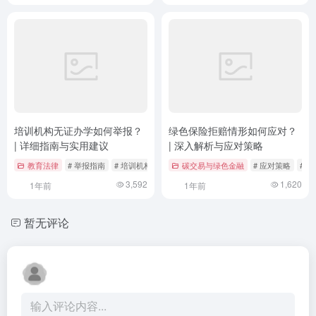
培训机构无证办学如何举报？
绿色保险拒赔情形如何应对？
| 详细指南与实用建议
| 深入解析与应对策略
教育法律
# 举报指南
# 培训机构
# 无证办学
碳交易与绿色金融
# 应对策略
# 
3,592
1,620
1年前
1年前
暂无评论