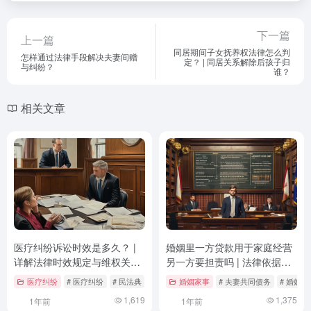
下一篇
上一篇
同居期间子女抚养权法律怎么判
怎样通过法律手段解决夫妻间赠
定？ | 同居关系解除后孩子归
与纠纷？
谁？
相关文章
医疗纠纷诉讼时效是多久？ |
婚姻里一方贷款用于家庭经营
详解法律时效规定与维权关键
另一方要担责吗 | 法律依据与
点
实务解析
医疗纠纷
# 医疗纠纷
# 民法典
# 法律咨询
婚姻家事
# 夫妻共同债务
# 婚姻法
1,619
1,375
1年前
1年前