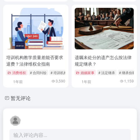
培训机构教学质量差能否要求
遗嘱未处分的遗产怎么按法律
退费？法律维权全指南
规定继承？
消费维权
# 合同纠纷
# 培训机构退费
# 教学质量投诉
婚姻家事
# 法定继承
# 继承份额
3,590
1,159
1年前
1年前
暂无评论