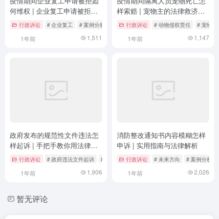
疫情期间企业复工申请被拒如
疫情期间隔离人员宠物死亡怎
何维权 | 企业复工申请被拒的
样索赔 | 宠物主的法律救济全
合法维权路径解析
指南
行政诉讼
# 企业复工
# 案例分析
# 法律依据
行政诉讼
# 动物侵权责任
# 宠物维
1,511
1,147
1年前
1年前
政府发布的规范性文件违法怎
消防整改通知书内容模糊怎样
样起诉 | 手把手教你用法律扳
申诉 | 实用指南与法律解析
倒”问题红头文件”
行政诉讼
# 政府违法文件起诉
# 行政法律实务
行政诉讼
# 行政诉讼维权
# 未来方向
# 案例分析
1,906
2,026
1年前
1年前
暂无评论