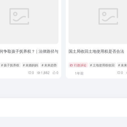
何争取孩子抚养权？ | 法律路径与
国土局收回土地使用权是否合法
# 孩子抚养权
# 未婚妈妈
# 未来趋势
行政诉讼
# 土地使用权收回
# 未
0
1,882
0
0
1年前