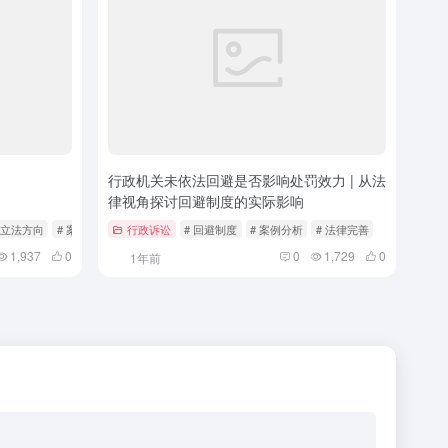
行政机关未依法回避是否影响处罚效力 | 从法
律视角探讨回避制度的实际影响
来立法方向
# 案例分析
行政诉讼
# 回避制度
# 案例分析
# 法律完善
1,937
0
0
1,729
0
1年前