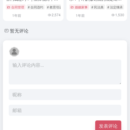
合同履行与消费者权益保护
流程与常见争议处理
合同管理
# 合同违约
# 教育培训
# 民法典
婚姻家事
# 民法典
# 法定继承
#
2,574
1,530
1年前
1年前
暂无评论
发表评论