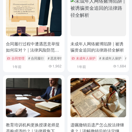
合同履行过程中遭遇恶意举报
未成年人网络赌博陷阱 | 被诱
如何应对？ | 法律风险防范与
骗资金追回的法律路径全解析
解决策略
合同管理
# 合同履行
# 恶意举报
# 案例分析
未成年人保护
# 未成年人保护
# 
1,962
1,684
1年前
1年前
教育培训机构更换授课老师是
遗嘱撤销后遗产怎么按法律继
否构成违约？ | 法律视角下的
承？ | 详解撤销后的法定继承