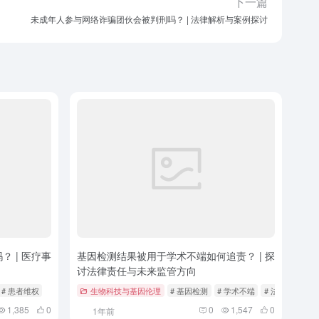
下一篇
未成年人参与网络诈骗团伙会被判刑吗？ | 法律解析与案例探讨
 | 医疗事
基因检测结果被用于学术不端如何追责？ | 探
讨法律责任与未来监管方向
# 患者维权
生物科技与基因伦理
# 基因检测
# 学术不端
# 法律法规
1,385
0
0
1,547
0
1年前