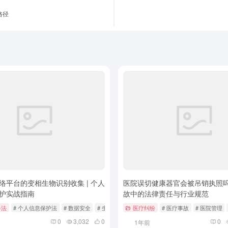
路径
络平台的变相生物识别收集 | 个人
医院误切健康器官会被吊销执照吗？
护实战指南
故中的法律责任与行业规范
络法
# 个人信息保护法
# 数据安全
# 生物识别安全
医疗纠纷
# 医疗事故
# 医院管理
0
3,032
0
0
1年前