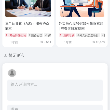
资产证券化（ABS）服务协议
外卖员态度恶劣如何投诉索赔
范本
| 消费者维权指南
其他特殊交易
# 服务协议
# 权利义务
# 法律范本
消费维权
# 外卖员态度恶劣
# 投
2,551
12,559
1年前
1年前
暂无评论