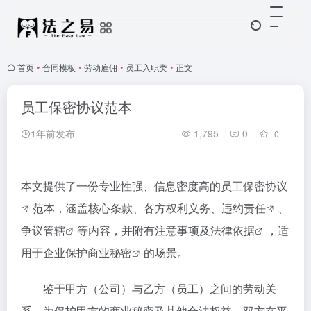
首页
•
合同模板
•
劳动雇佣
•
员工入职类
•
正文
员工保密协议范本
1年前发布
1,795
0
0
本文提供了一份专业性强、信息密度高的
员工保密协议
范本，涵盖核心条款、各方权利义务、
违约责任
、
争议管辖
等内容，并附有注意事项及
法律依据
，适
用于企业保护
商业秘密
的场景。
鉴于甲方（公司）与乙方（员工）之间的劳动关
系，为保护甲方的商业秘密及其他合法权益，双方在平