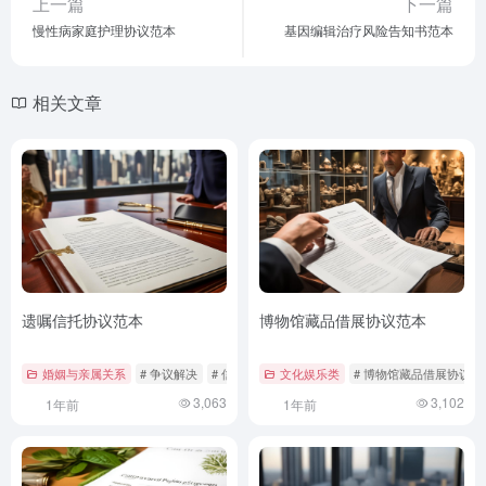
上一篇
下一篇
慢性病家庭护理协议范本
基因编辑治疗风险告知书范本
相关文章
遗嘱信托协议范本
博物馆藏品借展协议范本
婚姻与亲属关系
# 争议解决
# 信托法
# 法律范本
文化娱乐类
# 博物馆藏品借展协议
3,063
3,102
1年前
1年前