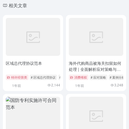
相关文章
区域总代理协议范本
海外代购商品被海关扣留如何
处理 | 全面解析应对策略与法
律依据
特许经营类
# 区域总代理协议
# 合同条款
消费维权
# 权利义务
# 应对策略
# 案例分析
2,144
3,248
1年前
1年前