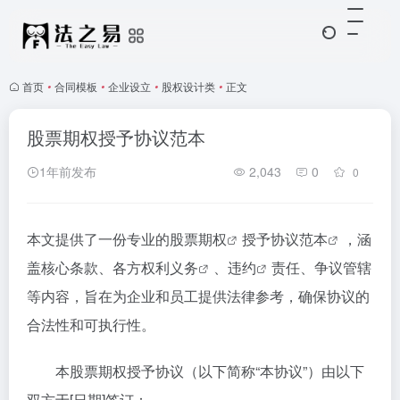
首页
•
合同模板
•
企业设立
•
股权设计类
•
正文
股票期权授予协议范本
1年前发布
2,043
0
0
本文提供了一份专业的
股票期权
授予
协议范本
，涵
盖核心条款、各方
权利义务
、
违约
责任、争议管辖
等内容，旨在为企业和员工提供法律参考，确保协议的
合法性和可执行性。
本股票期权授予协议（以下简称“本协议”）由以下
双方于[日期]签订：