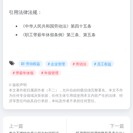
引用法律法规：
《中华人民共和国劳动法》第四十五条
《职工带薪年休假条例》第三条、第五条
劳动权益
# 企业管理
# 劳动法
# 员工权益
# 带薪年休假
# 年假管理
©
版权声明
本文著作权归属原作者（不二），允许自由转载但须完整署名。本文不作
为任何专业领域决策依据，任何主体引用或使用本文内容产生的法律、经
济等责任均由其自行承担，本站及作者不承担任何责任。
上一篇
下一篇
单位不缴纳住房公积金如何投诉
怀孕期间被调岗降薪是否合法 |