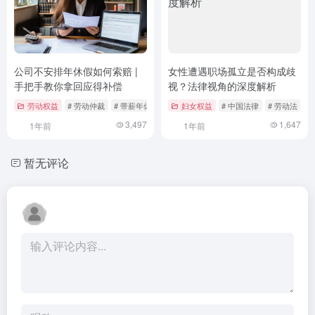
公司不安排年休假如何索赔 |
女性遭遇职场孤立是否构成歧
手把手教你拿回应得补偿
视？法律视角的深度解析
劳动权益
# 劳动仲裁
# 带薪年休假
# 未休年假补偿
妇女权益
# 中国法律
# 劳动法
#
3,497
1,647
1年前
1年前
暂无评论