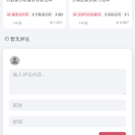
服务合作类
# 大数据分析
# 服务协议
# 权利义务
法律与纠纷解决
# 借款合同
# 分
1,651
4,887
1年前
1年前
暂无评论