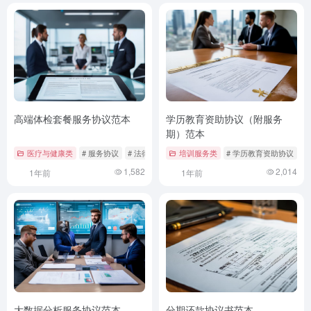
高端体检套餐服务协议范本
学历教育资助协议（附服务
期）范本
医疗与健康类
# 服务协议
# 法律范本
# 高端体检
培训服务类
# 学历教育资助协议
#
1,582
2,014
1年前
1年前
大数据分析服务协议范本
分期还款协议书范本