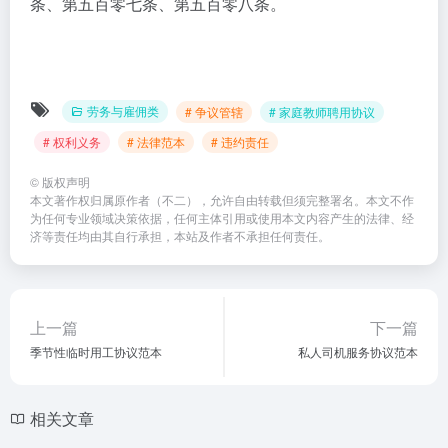
条、第五百零七条、第五百零八条。
劳务与雇佣类
# 争议管辖
# 家庭教师聘用协议
# 权利义务
# 法律范本
# 违约责任
©
版权声明
本文著作权归属原作者（不二），允许自由转载但须完整署名。本文不作
为任何专业领域决策依据，任何主体引用或使用本文内容产生的法律、经
济等责任均由其自行承担，本站及作者不承担任何责任。
上一篇
下一篇
季节性临时用工协议范本
私人司机服务协议范本
相关文章