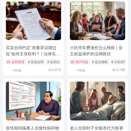
买卖合同约定”质量异议期过
小区停车费涨价怎么维权 | 业
短”如何主张权利？ | 法律实务
主权益保护的法律路径
与案例分析
合同管理
# 买卖合同
# 合同法
# 案例分析
房产纠纷
# 业主维权
# 小区停车费
2,673
4,198
1年前
1年前
疫情期间隔离人员慢性病药物
老人住院时子女能否代为签署