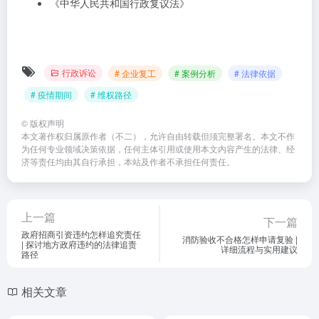
《中华人民共和国行政复议法》
行政诉讼
# 企业复工
# 案例分析
# 法律依据
# 疫情期间
# 维权路径
©
版权声明
本文著作权归属原作者（不二），允许自由转载但须完整署名。本文不作
为任何专业领域决策依据，任何主体引用或使用本文内容产生的法律、经
济等责任均由其自行承担，本站及作者不承担任何责任。
上一篇
下一篇
政府招商引资违约怎样追究责任
消防验收不合格怎样申请复验 |
| 探讨地方政府违约的法律追责
详细流程与实用建议
路径
相关文章