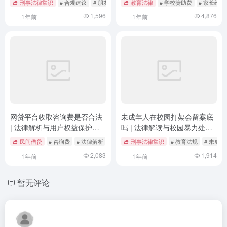
刑事法律常识
# 合规建议
# 朋友圈售卖
教育法律
# 案例分析
# 学校赞助费
# 家长维权
1,596
4,876
1年前
1年前
网贷平台收取咨询费是否合法
未成年人在校园打架会留案底
| 法律解析与用户权益保护指
吗 | 法律解读与校园暴力处理
南
指南
民间借贷
# 咨询费
# 法律解析
# 用户权益
刑事法律常识
# 教育法规
# 未成
2,083
1,914
1年前
1年前
暂无评论