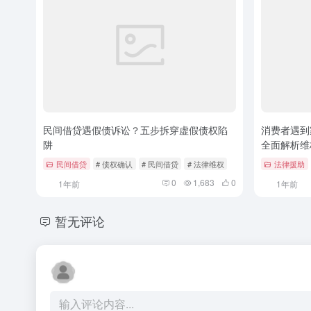
民间借贷遇假债诉讼？五步拆穿虚假债权陷
消费者遇到
阱
全面解析维
民间借贷
# 债权确认
# 民间借贷
# 法律维权
法律援助
0
1,683
0
1年前
1年前
暂无评论