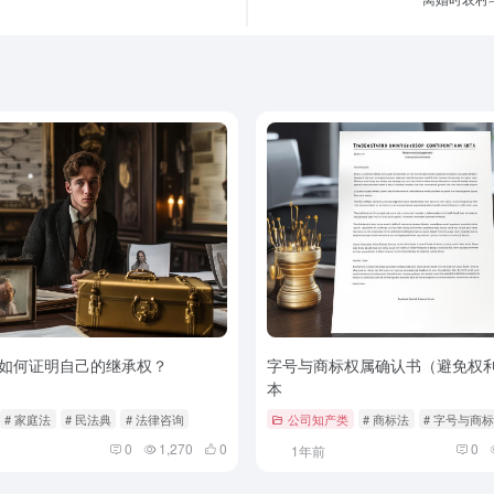
如何证明自己的继承权？
字号与商标权属确认书（避免权
本
# 家庭法
# 民法典
# 法律咨询
公司知产类
# 商标法
# 字号与商
0
1,270
0
0
1年前