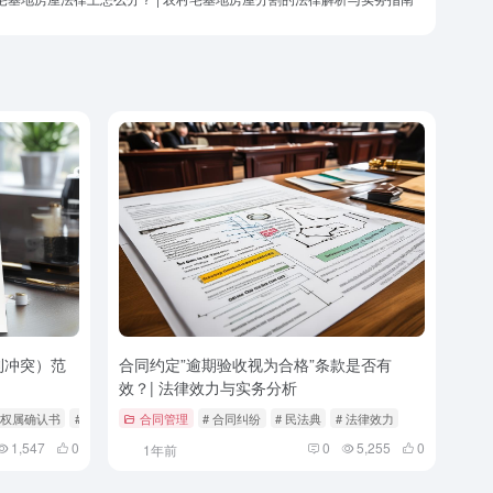
利冲突）范
合同约定”逾期验收视为合格”条款是否有
效？| 法律效力与实务分析
标权属确认书
# 民法典
合同管理
# 合同纠纷
# 民法典
# 法律效力
1,547
0
0
5,255
0
1年前