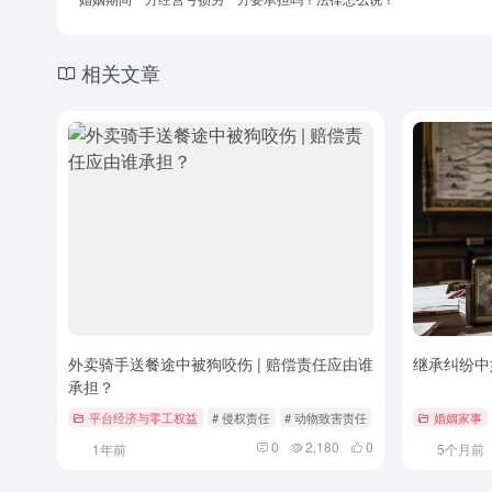
相关文章
外卖骑手送餐途中被狗咬伤 | 赔偿责任应由谁
继承纠纷中
承担？
平台经济与零工权益
# 侵权责任
# 动物致害责任
# 外卖骑手权益
婚姻家事
0
2,180
0
1年前
5个月前