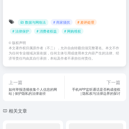
数据与网络法
# 商家骚扰
# 差评处理
# 法律保护
# 消费者权益
# 网购维权
©
版权声明
本文著作权归属原作者（不二），允许自由转载但须完整署名。本文不作
为任何专业领域决策依据，任何主体引用或使用本文内容产生的法律、经
济等责任均由其自行承担，本站及作者不承担任何责任。
上一篇
下一篇
如何举报违规收集个人信息的网
手机APP监听通话是否构成侵权
站 | 保护隐私的法律途径
| 隐私权与法律边界的探讨
相关文章