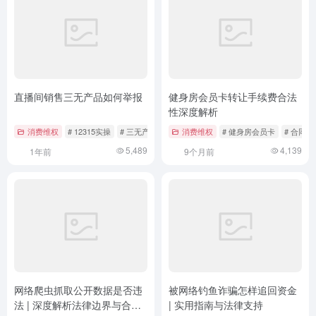
直播间销售三无产品如何举报
健身房会员卡转让手续费合法
性深度解析
消费维权
# 12315实操
# 三无产品举报
# 消费者权益
消费维权
# 健身房会员卡
# 合同法
5,489
4,139
1年前
9个月前
网络爬虫抓取公开数据是否违
被网络钓鱼诈骗怎样追回资金
法 | 深度解析法律边界与合规
| 实用指南与法律支持