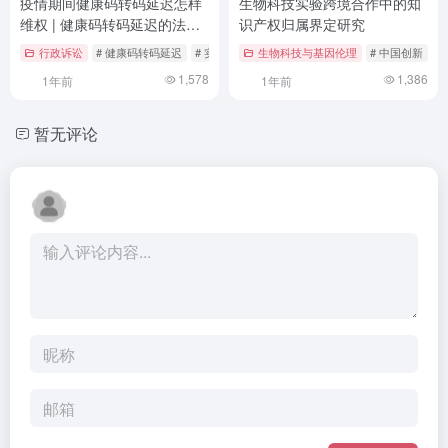
疫情期间健康码转码延迟怎样
生物科技实验跨境合作中的知
维权 | 健康码转码延迟的法律
识产权归属界定研究
应对与实操指南
行政诉讼
# 健康码转码延迟
# 实操建议
生物科技与基因伦理
# 案例分析
# 中国创新
#
1,578
1,386
1年前
1年前
暂无评论