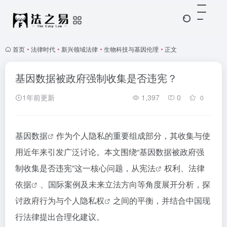
首页
•
法律时代
•
新兴领域法律
•
生物科技与基因伦理
•
正文
基因数据被政府强制收集是否违宪？
1年前更新
1,397
0
0
基因数据
作为个人隐私的重要组成部分，其收集与使
用近年来引发广泛讨论。本文围绕“基因数据被政府强
制收集是否违宪”这一核心问题，从
宪法
权利、
法律
依据
、国际案例及未来立法方向等角度展开分析，探
讨政府行为与个人
隐私权
之间的平衡，并结合中国现
行法律提出合理化建议。