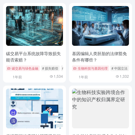
碳交易平台系统故障导致损失
基因编辑人类胚胎的法律豁免
能否索赔？
条件有哪些？
碳交易与绿色金融
# 损失赔偿
# 案例分析
生物科技与基因伦理
# 法律依据
# 中国立法
#
1,534
1,332
1年前
1年前