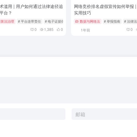
术滥用 | 用户如何通过法律途径追
网络竞价排名虚假宣传如何举报 |
平台？
实用技巧
与算法治理
# 平台连带责任
# 电子证据保全
# 算法推荐法律规制
数据与网络法
# 举报指南
# 法律
0
1,385
0
0
1年前