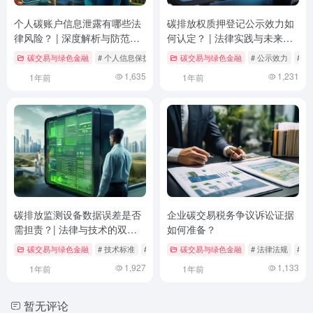
个人碳账户信息泄露有哪些法
碳排放权质押登记公示效力如
律风险？ | 深度解析与防范建
何认定？ | 法律实践与未来展
议
望
碳交易与绿色金融
# 个人信息保护法
# 个人碳账户
碳交易与绿色金融
# 信息泄露
# 公示效力
# 
1,635
1,231
1年前
1年前
碳排放监测设备数据误差是否
企业碳交易税务争议诉讼证据
需担责？| 法律与技术的双重
如何准备？
审视
碳交易与绿色金融
# 技术标准
# 数据误差
碳交易与绿色金融
# 法律责任
# 法律法规
# 
1,927
1,133
1年前
1年前
暂无评论