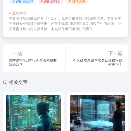
# 碳配额质押
# 碳配额转让
# 绿色金融
©
版权声明
本文著作权归属原作者（不二），允许自由转载但须完整署名。本文不作
为任何专业领域决策依据，任何主体引用或使用本文内容产生的法律、经
济等责任均由其自行承担，本站及作者不承担任何责任。
上一篇
下一篇
碳交易中“代持”行为是否构成非
个人碳交易账户实名认证错误如
法经营？
何更正？
相关文章