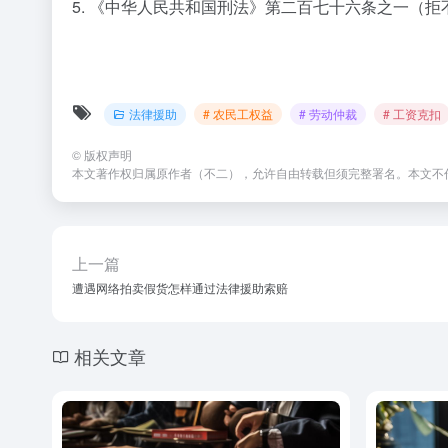
5. 《中华人民共和国刑法》第二百七十六条之一（
法律援助
# 农民工权益
# 劳动仲裁
# 工资克扣
©
版权声明
本文著作权归属原作者（不二），允许自由转载但须完整署名。本文不
上一篇
遭遇网络拍卖假货怎样通过法律援助索赔
相关文章