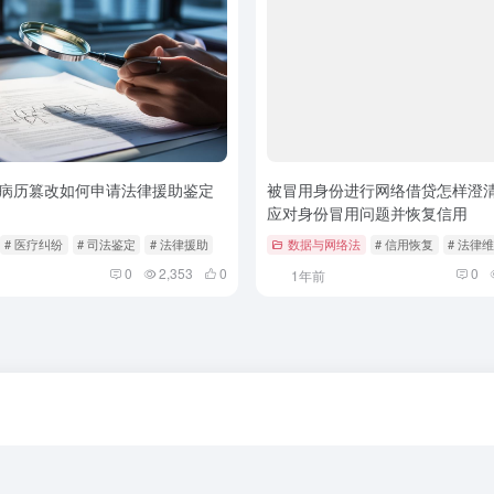
病历篡改如何申请法律援助鉴定
被冒用身份进行网络借贷怎样澄清 
应对身份冒用问题并恢复信用
# 医疗纠纷
# 司法鉴定
# 法律援助
数据与网络法
# 信用恢复
# 法律
0
2,353
0
0
1年前