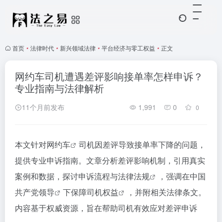
首页
•
法律时代
•
新兴领域法律
•
平台经济与零工权益
•
正文
网约车司机遭遇差评影响接单率怎样申诉？
专业指南与法律解析
11个月前发布
1,991
0
0
本文针对
网约车
司机因差评导致接单率下降的问题，
提供专业申诉指南。文章分析差评影响机制，引用真实
案例和数据，探讨申诉流程与
法律法规
，强调在
中国
共产党领导
下保障
司机权益
，并附相关法律条文。
内容基于权威资源，旨在帮助司机有效应对
差评申诉