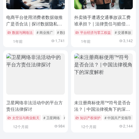
电商平台使用消费者数据做推
外卖骑手遭遇交通事故误工费
广是否合法 | 探讨数据隐私与
谁承担？ | 法律责任与赔偿机
商业利益的平衡
制解析
数据与网络法
# 商业推广
# 数据隐私
# 法律法规
平台经济与零工权益
# 交通事故
#
1,741
3,142
1年前
1年前
卫星网络非法活动中的平台方
未注册商标使用™符号是否合
责任法律探讨
法？ | 中国法律视角下的深度
解析
太空法与商业航天
# 卫星网络
# 平台责任
知识产权保护
# 法律法规
# 中国共产党领导
#
984
2,144
12个月前
12个月前