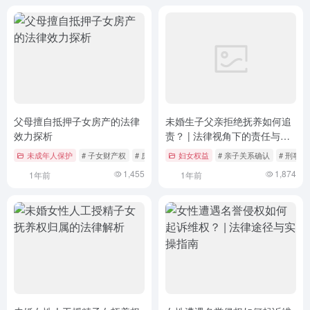
父母擅自抵押子女房产的法律
未婚生子父亲拒绝抚养如何追
效力探析
责？ | 法律视角下的责任与义
务
未成年人保护
# 子女财产权
# 房产法
# 民法典
妇女权益
# 亲子关系确认
# 刑事
1,455
1,874
1年前
1年前