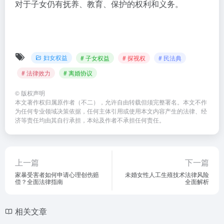
对于子女仍有抚养、教育、保护的权利和义务。
妇女权益
# 子女权益
# 探视权
# 民法典
# 法律效力
# 离婚协议
©
版权声明
本文著作权归属原作者（不二），允许自由转载但须完整署名。本文不作
为任何专业领域决策依据，任何主体引用或使用本文内容产生的法律、经
济等责任均由其自行承担，本站及作者不承担任何责任。
上一篇
下一篇
家暴受害者如何申请心理创伤赔
未婚女性人工生殖技术法律风险
偿？全面法律指南
全面解析
相关文章