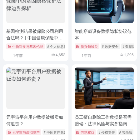
基因检测结果被保险公司利用
智能穿戴设备数据隐私协议范
合法吗？ | 中国健康保险中的
本
基因隐私保护法律边界探析
生物科技与基因伦理
# 个人信息保护
# 保险法
新兴领域类
# 健康大数据
# 数据安全
# 数据隐私
4,652
1,296
1年前
1年前
元宇宙平台用户数据被贩卖如
员工擅自删除工作数据是否需
何追责？
赔偿：法律风险与实务指南
元宇宙与虚拟资产
# 中国共产党领导
# 元宇宙
劳动权益
# 数据安全
# 侵权责任
# 劳动法
#