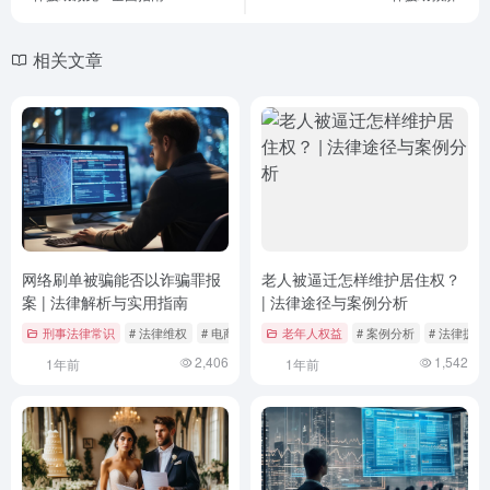
相关文章
网络刷单被骗能否以诈骗罪报
老人被逼迁怎样维护居住权？
案 | 法律解析与实用指南
| 法律途径与案例分析
刑事法律常识
# 法律维权
# 电商法律
# 网络刷单
老年人权益
# 案例分析
# 法律援助
2,406
1,542
1年前
1年前