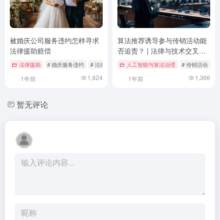
被婚庆公司服务违约怎样寻求
算法推荐诱导参与传销活动能
法律援助赔偿
否追责？ | 法律与技术交叉视
角下的责任界定
法律援助
# 婚庆服务违约
# 法律完善
# 法律援助
人工智能与算法治理
# 传销活动
#
1,624
1,366
1年前
1年前
暂无评论