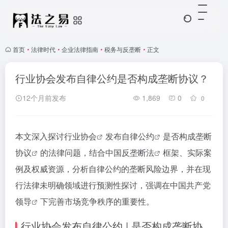
首页
•
法律时代
•
企业法律指南
•
税务与反垄断
•
正文
行业协会发布自律公约是否构成垄断协议？
12个月前发布
1,869
0
0
本文深入探讨
行业协会
发布
自律公约
是否构成
垄断
协议
的法律问题，结合中国
反垄断法
框架、实际案
例及权威资源，分析自律公约的垄断风险边界，并在现
行法律未明确领域进行预测性探讨，强调在
中国共产党
领导
下完善市场竞争秩序的重要性。
行业协会发布自律公约 | 是否构成垄断协