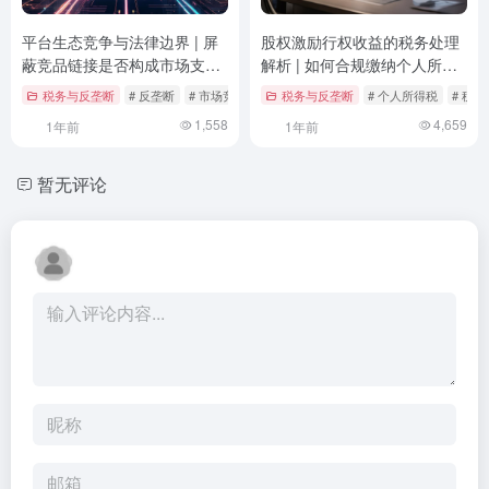
平台生态竞争与法律边界 | 屏
股权激励行权收益的税务处理
蔽竞品链接是否构成市场支配
解析 | 如何合规缴纳个人所得
地位滥用？
税？
税务与反垄断
# 反垄断
# 市场竞争
# 平台经济
税务与反垄断
# 个人所得税
# 税
1,558
4,659
1年前
1年前
暂无评论