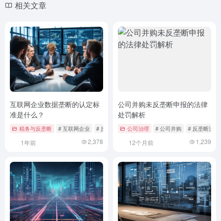
相关文章
互联网企业数据垄断的认定标
公司并购未反垄断申报的法律
准是什么？
处罚解析
税务与反垄断
# 互联网企业
# 反垄断法
公司治理
# 市场竞争
# 公司并购
# 反垄断法
2,378
1,239
1年前
12个月前