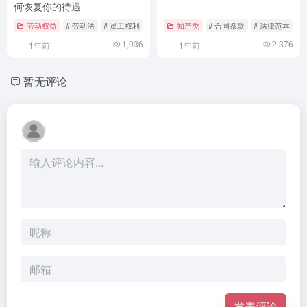
何恢复你的待遇
劳动权益
# 劳动法
# 员工权利
# 法律指南
知产类
# 合同条款
# 法律范本
#
1,036
2,376
1年前
1年前
暂无评论
发表评论