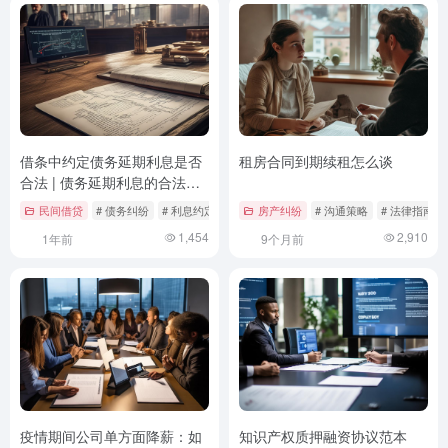
借条中约定债务延期利息是否
租房合同到期续租怎么谈
合法 | 债务延期利息的合法性
深度解析
民间借贷
# 债务纠纷
# 利息约定
# 民间借贷
房产纠纷
# 沟通策略
# 法律指南
1,454
2,910
1年前
9个月前
疫情期间公司单方面降薪：如
知识产权质押融资协议范本