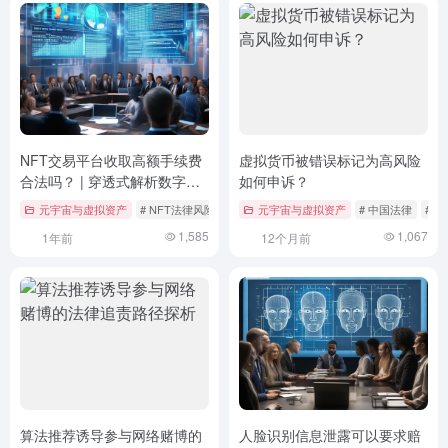
NFT交易平台收取高额手续费
虚拟货币被错误标记为高风险
合法吗？ | 穿透式解析数字资
如何申诉？
产交易合规边界
元宇宙与虚拟资产
# NFT法律风险
# 反垄断法
元宇宙与虚拟资产
# 平台手续费
# 中国法律
# 
1,585
1,067
1年前
12个月前
算法推荐诱导参与网络赌博的
人脸识别信息泄露可以要求赔