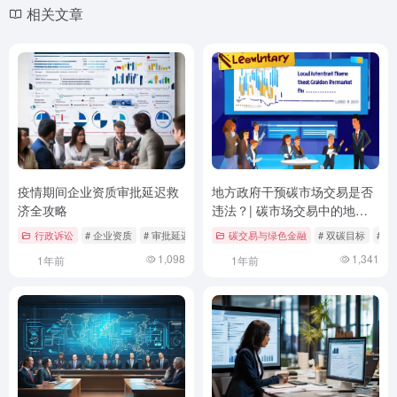
相关文章
疫情期间企业资质审批延迟救
地方政府干预碳市场交易是否
济全攻略
违法？| 碳市场交易中的地方
政府角色与法律边界
行政诉讼
# 企业资质
# 审批延迟救济
# 法律维权
碳交易与绿色金融
# 双碳目标
# 
1,098
1,341
1年前
1年前