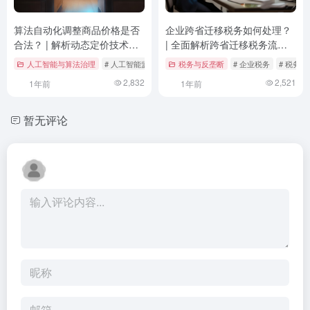
算法自动化调整商品价格是否
企业跨省迁移税务如何处理？
合法？ | 解析动态定价技术的
| 全面解析跨省迁移税务流程
法律边界与合规路径
与注意事项
人工智能与算法治理
# 人工智能监管
# 价格合规
税务与反垄断
# 反垄断法
# 企业税务
# 税务处
2,832
2,521
1年前
1年前
暂无评论