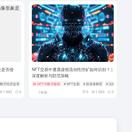
象是否侵
NFT交易中遭遇虚假流动性挖矿如何识别？ |
深度解析与防范策略
# 数字经济监管
# 知识产权侵权
NFT与数字版权
# NFT交易
# 投资者教育
# 法律法规
1,992
0
0
1,563
0
1年前