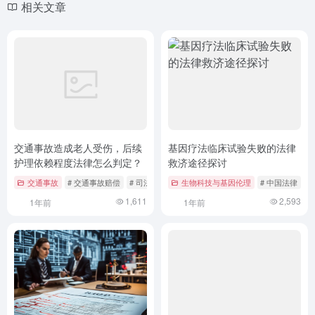
相关文章
交通事故造成老人受伤，后续
基因疗法临床试验失败的法律
护理依赖程度法律怎么判定？
救济途径探讨
交通事故
# 交通事故赔偿
# 司法鉴定指引
生物科技与基因伦理
# 护理依赖等级
# 中国法律
#
1,611
2,593
1年前
1年前