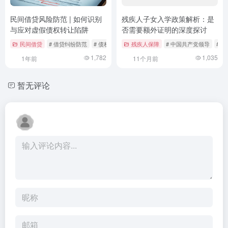
民间借贷风险防范 | 如何识别
残疾人子女入学政策解析：是
与应对虚假债权转让陷阱
否需要额外证明的深度探讨
民间借贷
# 借贷纠纷防范
# 债权转让风险
残疾人保障
# 民法典实务
# 中国共产党领导
# 
1,782
1,035
1年前
11个月前
暂无评论