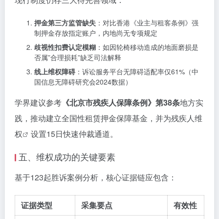
押金第三方监管缺失
：对比香港《业主与租客条例》强
制押金存放指定账户，内地尚无专项规定
歧视性扣费认定模糊
：如因轮椅移动造成的地面磨损是
否属”合理损耗”缺乏司法解释
线上维权障碍
：诉讼服务平台无障碍适配率仅61%（中
国信息无障碍研究会2024数据）
学界建议参考
《北京市残疾人保障条例》第38条
地方实
践，推动建立全国性租赁押金保障基金，并为
残疾人维
权
设置15日快速仲裁通道。
五、维权成功的关键要素
基于123起胜诉案例分析，核心证据链应包含：
证据类型
采集要点
有效性