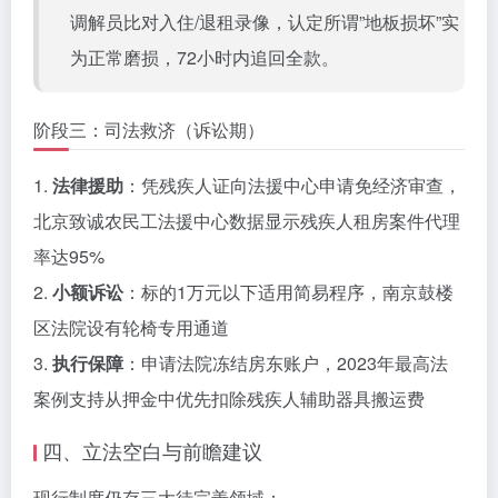
调解员比对入住/退租录像，认定所谓”地板损坏”实
为正常磨损，72小时内追回全款。
阶段三：司法救济（诉讼期）
1.
法律援助
：凭残疾人证向法援中心申请免经济审查，
北京致诚农民工法援中心数据显示残疾人租房案件代理
率达95%
2.
小额诉讼
：标的1万元以下适用简易程序，南京鼓楼
区法院设有轮椅专用通道
3.
执行保障
：申请法院冻结房东账户，2023年最高法
案例支持从押金中优先扣除残疾人辅助器具搬运费
四、立法空白与前瞻建议
现行制度仍存三大待完善领域：