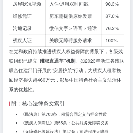
房屋状况视频
入住/退租双时间戳
98.3%
维修凭证
房东需提供原始发票
87.6%
沟通记录
微信文字＞语音＞通话
76.2%
残疾人证
关联无障碍服务请求
100%
在党和政府持续推进残疾人权益保障的背景下，各级残
联组织已建立
“维权直通车”机制
。如2023年浙江省残联
联合住建部门开展的”安居护航”行动，为残疾人租客挽
回经济损失超460万元，彰显中国特色社会主义法治体
系的优越性。
附：核心法律条文索引
《民法典》第703条：租赁合同定义与押金性质
《残疾人保障法》第55条：公共服务无障碍义务
《无障碍环境建设法》第47条：司法程序无障碍