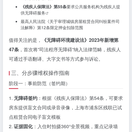
《残疾人保障法》第55条
要求公共服务机构为残疾人提
供
无障碍服务
最高人民法院《关于审理城镇房屋租赁合同纠纷案件司
法解释》第12条限定押金扣除范围
值得关注的是，
《无障碍环境建设法》2023年新增第
47条
，首次将”司法程序无障碍”纳入法律范畴，残疾人
可通过手语翻译、大字文书等方式参与诉讼。
三、分步骤维权操作指南
阶段一：事前防范（签约期）
1.
无障碍签约
：根据《残疾人保障法》第54条，可要求
房东提供盲文合同或录音录像，上海市浦东区残联已试
点租赁合同电子盲文模板
2.
证据固化
：入住时拍摄360°全景视频，重点记录墙