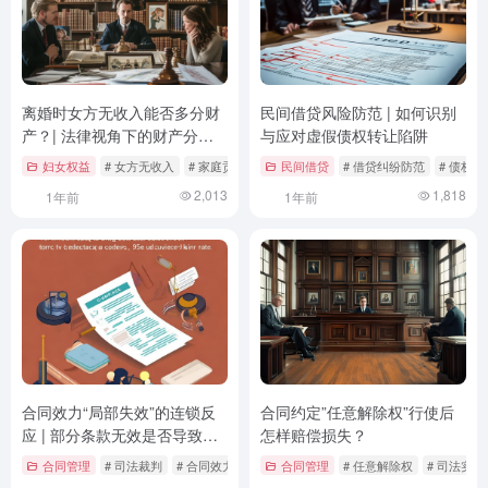
离婚时女方无收入能否多分财
民间借贷风险防范 | 如何识别
产？| 法律视角下的财产分割
与应对虚假债权转让陷阱
与公平原则
妇女权益
# 女方无收入
# 家庭贡献
# 民法典
民间借贷
# 借贷纠纷防范
# 债权
2,013
1,818
1年前
1年前
合同效力“局部失效”的连锁反
合同约定”任意解除权”行使后
应 | 部分条款无效是否导致整
怎样赔偿损失？
个合同崩塌？
合同管理
# 司法裁判
# 合同效力
# 条款无效
合同管理
# 任意解除权
# 司法实践