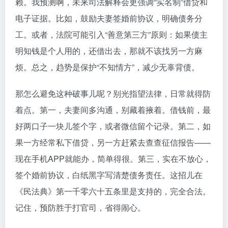
赖。我预测啊，未来司法解释会更强调“实名制”借贷和
电子证据。比如，鼓励夫妻签婚前协议，明确债务分
工。或者，法院可能引入“善意第三方”原则：如果债主
明知钱是个人用的，还借出去，那就不该找另一方麻
烦。总之，趋势是保护“不知情方”，减少无辜背债。
那怎么避免这种破事儿呢？别光指望法律，日常就得防
着点。第一，夫妻间多沟通，别藏着掖着。借钱前，最
好两口子一块儿签个字，或者微信留个记录。第二，如
果一方经常私下借贷，另一方赶紧去查查征信报告——
现在手机APP就能办，简单得很。第三，实在不放心，
签个婚前协议，白纸黑字写清楚债务责任。这招儿在
《民法典》第一千零六十五条里是支持的，完全合法。
记住，预防胜于打官司，省得闹心。