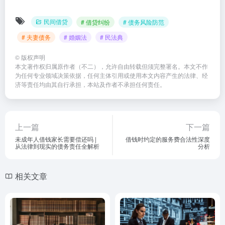
民间借贷
# 借贷纠纷
# 债务风险防范
# 夫妻债务
# 婚姻法
# 民法典
©
版权声明
本文著作权归属原作者（不二），允许自由转载但须完整署名。本文不作
为任何专业领域决策依据，任何主体引用或使用本文内容产生的法律、经
济等责任均由其自行承担，本站及作者不承担任何责任。
上一篇
下一篇
未成年人借钱家长需要偿还吗 |
借钱时约定的服务费合法性深度
从法律到现实的债务责任全解析
分析
相关文章